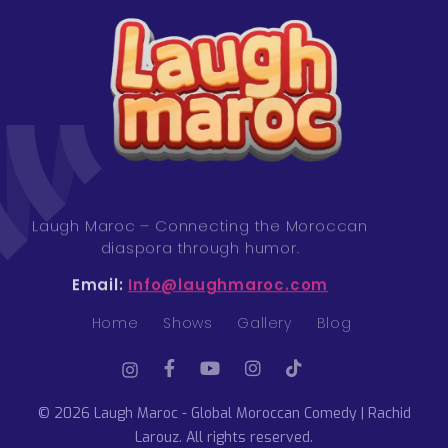
Laugh Maroc - Global Moroccan Comedy | Rachid Larouz
Laugh Maroc – Connecting the Moroccan
diaspora through humor.
Email:
Info@laughmaroc.com
Home
Shows
Gallery
Blog
© 2026 Laugh Maroc - Global Moroccan Comedy | Rachid
Larouz. All rights reserved.