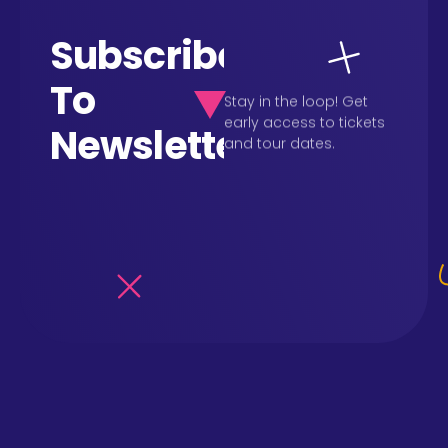
Subscribe
To
Stay in the loop! Get
early access to tickets
Newsletter
and tour dates.