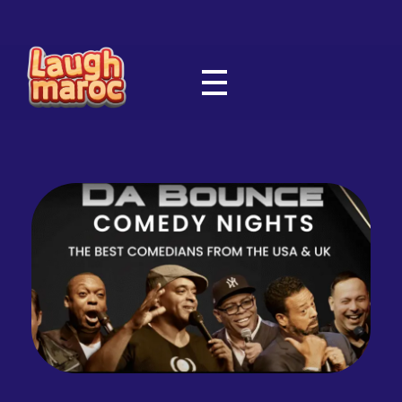
Laugh Maroc - Global Moroccan Comedy | Rachid Larouz