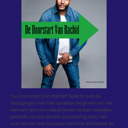
‘De Doorstart van Rachid’ belicht ook de
uitdagingen van het opnieuw beginnen en het
wennen aan een nieuw leven na een moeilijke
periode. Larouz vertelt openhartig over het
overwinnen van bureaucratische obstakels en